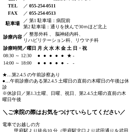
TEL
／
055-254-0511
FAX
／
055-254-0513
／
第1 駐車場：病院前
駐車場
第2 駐車場：通りを挟んで30ｍほど北上
／
整形外科 、 脳神経内科、
診療内容
リハビリテーション科、リウマチ科
診療時間／曜日
月
火
水
木
金
土
日・祝
08:30 ～ 12:30
●
●
●
●
●
★
-
14:00 ～ 18:00
●
●
●
●
●
-
-
★
…第2.4.5 の午前診察あり
●
…午前診療のある第2.4.5 土曜日の直前の木曜日の午後は休
診
※休診日／第1.3土曜、日曜、祝日、第2.4.5土曜の直前の木
曜日午後
＼ご来院の際はお気をつけていらしてください／
電車でお越しの方
甲府駅より徒歩10 分（甲府駅北口より武田通りを武田