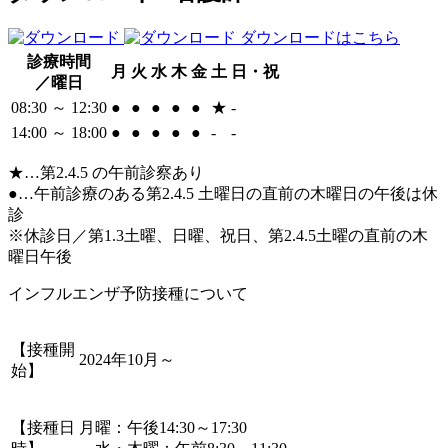
ダウンロードはこちら
診療時間
月
火
水
木
金
土
日・祝
／曜日
08:30 ～ 12:30
●
●
●
●
●
★
-
14:00 ～ 18:00
●
●
●
●
●
-
-
★
…第2.4.5 の午前診察あり
●
…午前診療のある第2.4.5 土曜日の直前の木曜日の午後は休
診
※休診日／第1.3土曜、日曜、祝日、第2.4.5土曜の直前の木
曜日午後
インフルエンザ予防接種について
【接種開
2024年10月～
始】
【接種日
月曜：午後14:30～17:30