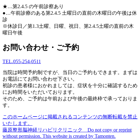
★
…第2.4.5 の午前診察あり
●
…午前診療のある第2.4.5 土曜日の直前の木曜日の午後は休
診
※休診日／第1.3土曜、日曜、祝日、第2.4.5土曜の直前の木
曜日午後
お問い合わせ・ご予約
TEL.
055-254-0511
当院は時間予約制ですが、当日のご予約もできます。まずは
お電話にてお問い合わせ下さい。
初診の患者様におかれましては、症状を十分に確認するため
にお時間をいただいております。
そのため、ご予約は午前および午後の最終枠で承っておりま
す。
このホームページに掲載されるコンテンツの無断転載を禁止
いたします。
藤原整形脳神経リハビリクリニック Do not copy or reprint
without permission. This website is created by Tamonten.